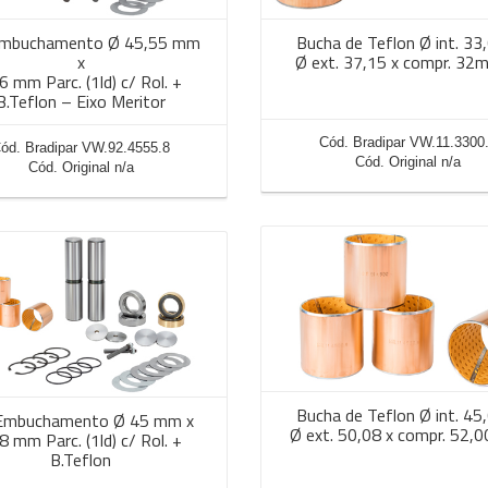
Embuchamento Ø 45,55 mm
Bucha de Teflon Ø int. 33
x
Ø ext. 37,15 x compr. 32
6 mm Parc. (1ld) c/ Rol. +
B.Teflon – Eixo Meritor
Cód. Bradipar VW.11.3300
ód. Bradipar VW.92.4555.8
Cód. Original n/a
Cód. Original n/a
Bucha de Teflon Ø int. 45
 Embuchamento Ø 45 mm x
Ø ext. 50,08 x compr. 52,
8 mm Parc. (1ld) c/ Rol. +
B.Teflon