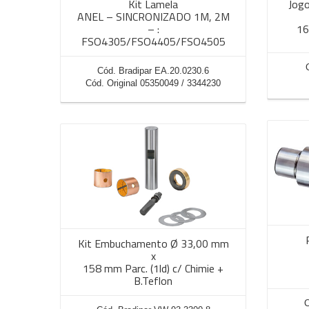
Kit Lamela
Jogo
ANEL – SINCRONIZADO 1M, 2M
– :
16
FSO4305/FSO4405/FSO4505
Cód. Bradipar EA.20.0230.6
Cód. Original 05350049 / 3344230
Kit Embuchamento Ø 33,00 mm
x
158 mm Parc. (1ld) c/ Chimie +
B.Teflon
C