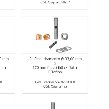
Cód. Original 550257
00 mm
Kit Embuchamento Ø 33,00 mm
x
me +
170 mm Parc. (1ld) c/ Rol. +
B.Teflon
.8
Cód. Bradipar VW.92.3301.8
Cód. Original n/a