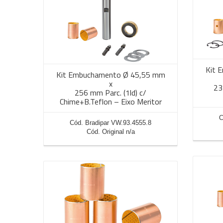
Kit 
Kit Embuchamento Ø 45,55 mm
x
23
256 mm Parc. (1ld) c/
Chime+B.Teflon – Eixo Meritor
C
Cód. Bradipar VW.93.4555.8
Cód. Original n/a