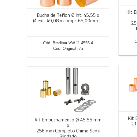
Kit 
Bucha de Teflon Ø int. 45,55 x
Ø ext. 49,08 x compr. 65,00mm-L
25
C
Cód. Bradipar VW.11.4555.4
Cód. Original n/a
Kit
Kit Embuchamento Ø 45,55 mm
21
x
256 mm Completo Chime Semi
Blindado