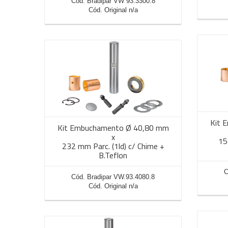
Cód. Bradipar VW 93.3300.8
Cód. Original n/a
Kit 
Kit Embuchamento Ø 40,80 mm
x
15
232 mm Parc. (1ld) c/ Chime +
B.Teflon
C
Cód. Bradipar VW.93.4080.8
Cód. Original n/a