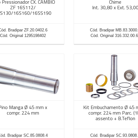
 Pressionador CX. CÂMBIO
Chime
ZF 16S112/
Int. 30,80 x Ext. 53,0
S130/16S160/16SS190
Cód. Bradipar ZF.20.0402.6
Cód. Bradipar MB.83.3000
Cód. Original 1295198402
Cód. Original 316.332.00.
Pino Manga Ø 45 mm x
Kit Embuchamento Ø 45 
compr. 224 mm
compr. 224 mm Parc. (1l
assento + B.Teflon
ód. Bradipar SC.85.0808.4
Cód. Bradipar SC.93.0808