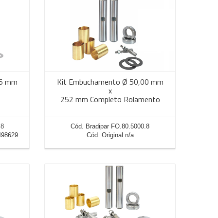
65 mm
Kit Embuchamento Ø 50,00 mm
x
e
252 mm Completo Rolamento
.8
Cód. Bradipar FO.80.5000.8
498629
Cód. Original n/a