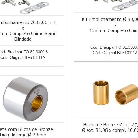
Kit Embuchamento Ø 33,
Embuchamento Ø 33,00 mm
x
x
158 mm Completo Chi
 mm Completo Chime Semi
Blindado
Cód. Bradipar FO.81.3300
ód. Bradipar FO.82.3300.8
Cód. Original BF5T3111A
Cód. Original BF5T3111A
Bucha de Bronze Ø int. 27
ete com Bucha de Bronze
Ø ext. 34,08 x compr. 40,
Diam Interno Ø 23mm