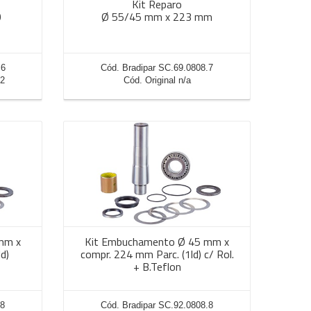
Kit Reparo
0
Ø 55/45 mm x 223 mm
.6
Cód. Bradipar SC.69.0808.7
62
Cód. Original n/a
mm x
Kit Embuchamento Ø 45 mm x
d)
compr. 224 mm Parc. (1ld) c/ Rol.
+ B.Teflon
.8
Cód. Bradipar SC.92.0808.8