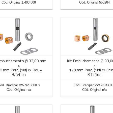
Cód. Original 1.403.808
Cód. Original 550284
Embuchamento Ø 33,00 mm
Kit Embuchamento Ø 33,
x
x
8 mm Parc. (1ld) c/ Rol. +
170 mm Parc. (1ld) c/ Chi
B.Teflon
B.Teflon
ód. Bradipar VW 92.3300.8
Cód. Bradipar VW.93.3301
Cód. Original n/a
Cód. Original n/a