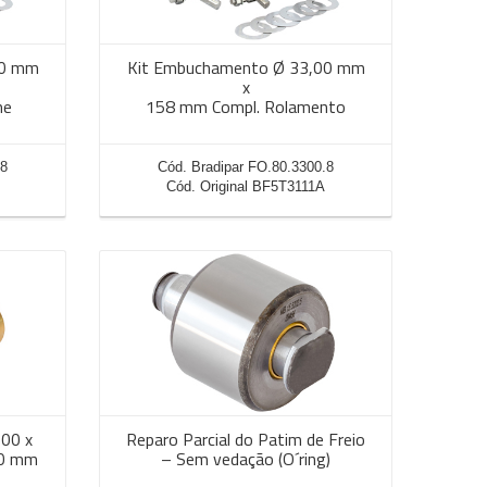
00 mm
Kit Embuchamento Ø 33,00 mm
x
me
158 mm Compl. Rolamento
.8
Cód. Bradipar FO.80.3300.8
Cód. Original BF5T3111A
,00 x
Reparo Parcial do Patim de Freio
00 mm
– Sem vedação (O´ring)