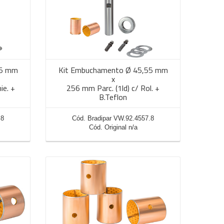
55 mm
Kit Embuchamento Ø 45,55 mm
x
ie. +
256 mm Parc. (1ld) c/ Rol. +
B.Teflon
.8
Cód. Bradipar VW.92.4557.8
Cód. Original n/a