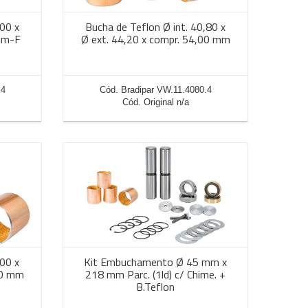
,00 x
Bucha de Teflon Ø int. 40,80 x
mm-F
Ø ext. 44,20 x compr. 54,00 mm
.4
Cód. Bradipar VW.11.4080.4
Cód. Original n/a
,00 x
Kit Embuchamento Ø 45 mm x
00 mm
218 mm Parc. (1ld) c/ Chime. +
B.Teflon