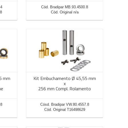
.4
Cód. Bradipar MB.93.4500.8
48
Cód. Original n/a
55 mm
Kit Embuchamento Ø 45,55 mm
x
me
256 mm Compl. Rolamento
.8
Cósd. Bradipar VW.80.4557.8
Cód. Original T16498629